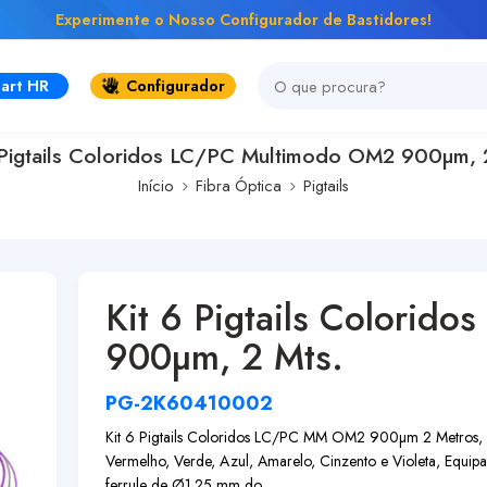
Experimente o Nosso Configurador de Bastidores!
art HR
Configurador
 Pigtails Coloridos LC/PC Multimodo OM2 900µm, 
Início
Fibra Óptica
Pigtails
Kit 6 Pigtails Colorid
900µm, 2 Mts.
PG-2K60410002
Kit 6 Pigtails Coloridos LC/PC MM OM2 900µm 2 Metros, Co
Vermelho, Verde, Azul, Amarelo, Cinzento e Violeta, Equ
ferrule de Ø1.25 mm do ...