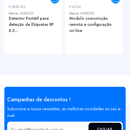
P-RHD-82
P-ECM
Marca:
AMERSEC
Marca:
AMERSEC
Detector Portátil para
Modulo comunicção
deteção de Etiquetas RF
remota e configuração
8.2...
on-line
Campanhas de descontos !
Subscreva a nossa newsletter, as melhores novidades no seu e-
mail
ENVIAR