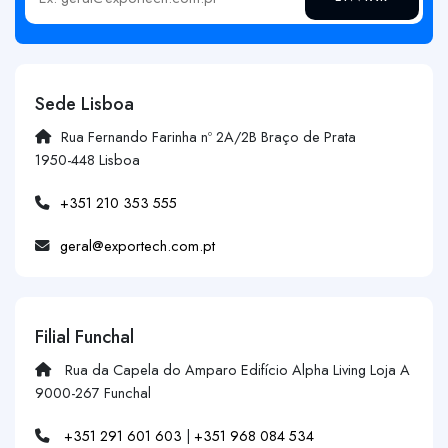
Insira o seu email
Sede Lisboa
Rua Fernando Farinha nº 2A/2B Braço de Prata
1950-448 Lisboa
+351 210 353 555
geral@exportech.com.pt
Filial Funchal
Rua da Capela do Amparo Edifício Alpha Living Loja A
9000-267 Funchal
+351 291 601 603
|
+351 968 084 534