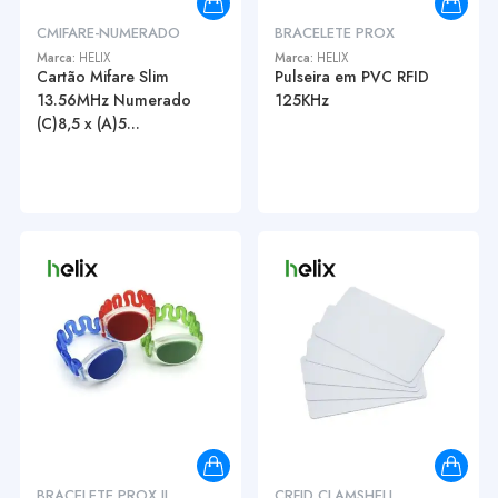
CMIFARE-NUMERADO
BRACELETE PROX
Marca:
HELIX
Marca:
HELIX
Cartão Mifare Slim
Pulseira em PVC RFID
13.56MHz Numerado
125KHz
(C)8,5 x (A)5...
BRACELETE PROX II
CRFID CLAMSHELL