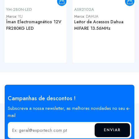
YM-280N-LED
ASR2102A
Marca:
YLI
Marca:
DAHUA
Íman Electromagnético 12V
Leitor de Acessos Dahua
FR280KG LED
MIFARE 13.56MHz
Campanhas de descontos !
Subscreva a nossa newsletter, as melhores novidades no seu e-
mail
ENVIAR
Insira o seu email