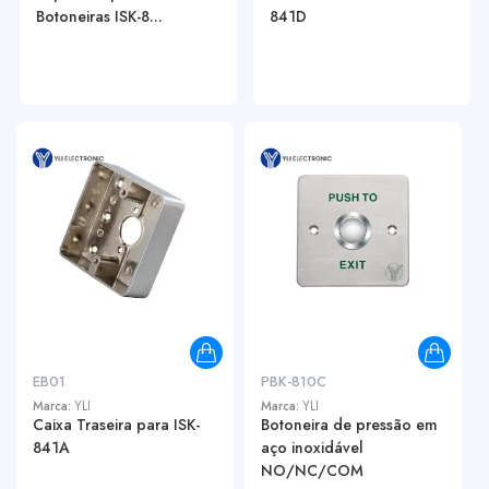
Botoneiras ISK-8...
841D
EB01
PBK-810C
Marca:
YLI
Marca:
YLI
Caixa Traseira para ISK-
Botoneira de pressão em
841A
aço inoxidável
NO/NC/COM