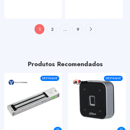
1
2
…
9
Produtos Recomendados
DESTAQUE
DESTAQUE