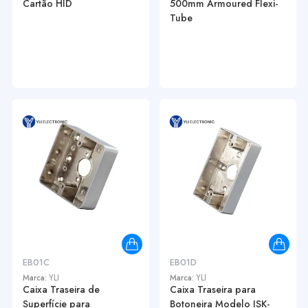
Cartão HID
500mm Armoured Flexi-
Tube
EB01C
EB01D
Marca:
YLI
Marca:
YLI
Caixa Traseira de
Caixa Traseira para
Superfície para
Botoneira Modelo ISK-