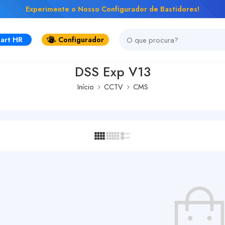
Experimente o Nosso Configurador de Bastidores!
art HR
Configurador
DSS Exp V13
Início
CCTV
CMS