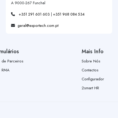
A 9000-267 Funchal
+351 291 601 603
|
+351 968 084 534
geral@exportech.com.pt
mulários
Mais Info
a de Parceiros
Sobre Nós
a RMA
Contactos
Configurador
2smart HR