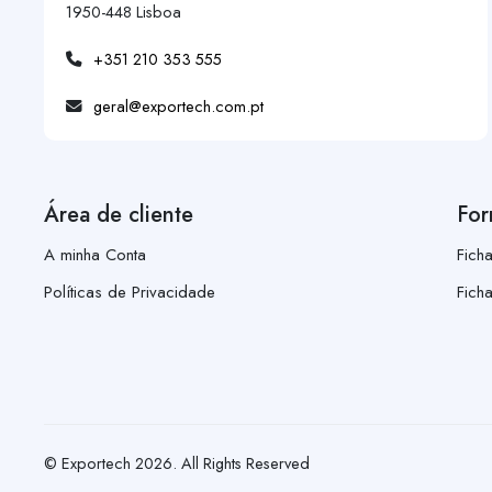
1950-448 Lisboa
+351 210 353 555
geral@exportech.com.pt
Área de cliente
For
A minha Conta
Fich
Políticas de Privacidade
Fich
© Exportech
2026
. All Rights Reserved