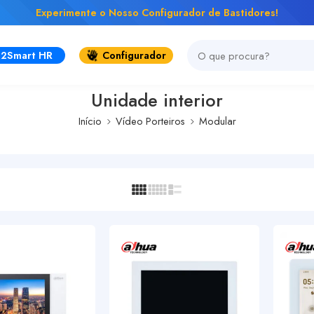
Experimente o Nosso Configurador de Bastidores!
2Smart HR
Configurador
Unidade interior
Início
Vídeo Porteiros
Modular