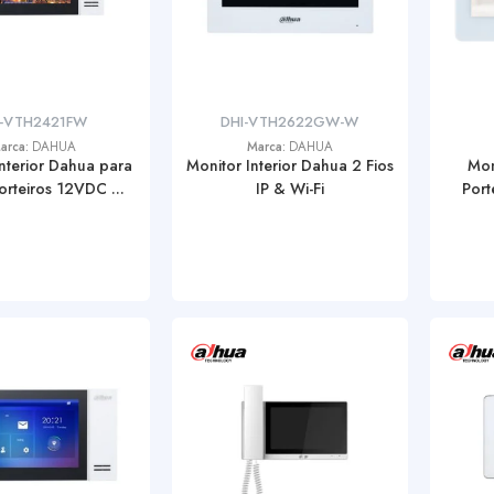
-VTH2421FW
DHI-VTH2622GW-W
arca:
DAHUA
Marca:
DAHUA
nterior Dahua para
Monitor Interior Dahua 2 Fios
Mon
rteiros 12VDC ...
IP & Wi-Fi
Port