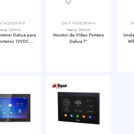
VTH2421FW-P
DH-VTH5421EW-H
D
arca:
DAHUA
Marca:
DAHUA
nterior Dahua para
Monitor de Vídeo Porteiro
Unida
rteiros 12VDC ...
Dahua 7″
Wi