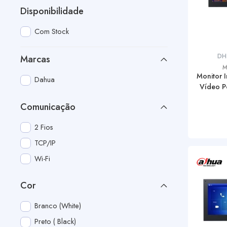
Disponibilidade
Com Stock
DH
Marcas
M
Monitor I
Dahua
Vídeo Po
Comunicação
2 Fios
TCP/IP
Wi-Fi
Cor
Branco (White)
Preto ( Black)