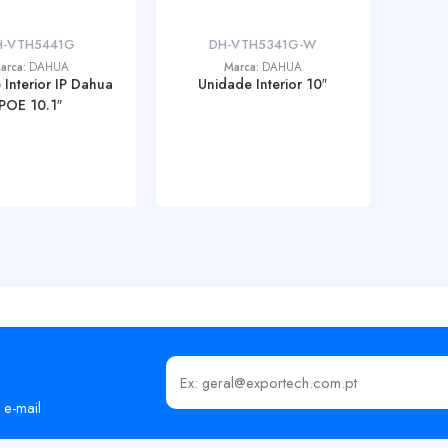
H-VTH5441G
DH-VTH5341G-W
arca:
DAHUA
Marca:
DAHUA
Interior IP Dahua
Unidade Interior 10″
POE 10.1″
Insira o seu email
 e-mail