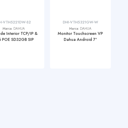
H-VTH5221DW-S2
DHI-VTH5321GW-W
Marca:
DAHUA
Marca:
DAHUA
de Interior TCP/IP &
Monitor Touchscreen VP
fi POE SD32GB SIP
Dahua Android 7″