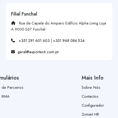
Filial Funchal
Rua da Capela do Amparo Edifício Alpha Living Loja
A 9000-267 Funchal
+351 291 601 603
|
+351 968 084 534
geral@exportech.com.pt
mulários
Mais Info
a de Parceiros
Sobre Nós
a RMA
Contactos
Configurador
2smart HR