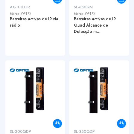
AX-100TFR
SL-650QN
Marca:
OPTEX
Marca:
OPTEX
Barreiras activas de IR via
Barreiras activas de IR
rádio
Quad Alcance de
Detecção m...
SL-200QDP
SL-350QDP