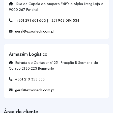
Rua da Capela do Amparo Edifício Alpha Living Loja A
9000-267 Funchal
+351 291 601 603
|
+351 968 084 534
geral@exportech.com.pt
Armazém Logístico
Estrada do Contador nº 25 - Fracção B Sesmaria do
Colaço 2130-223 Benavente
+351 210 353 555
geral@exportech.com.pt
Área de cliente