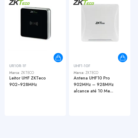
UR10R-1F
UHF1-10F
Marca:
ZKTECO
Marca:
ZKTECO
Leitor UHF ZKTeco
Antena UHF10 Pro
902~928MHz
902MHz – 928MHz
alcance até 10 Me...