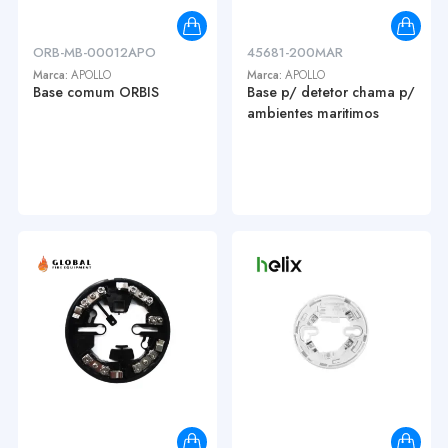
ORB-MB-00012APO
45681-200MAR
Marca:
APOLLO
Marca:
APOLLO
Base comum ORBIS
Base p/ detetor chama p/
ambientes maritimos