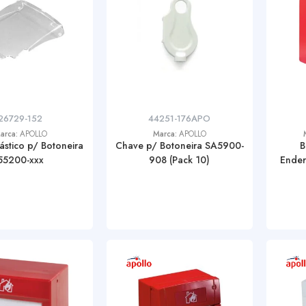
26729-152
44251-176APO
arca:
APOLLO
Marca:
APOLLO
stico p/ Botoneira
Chave p/ Botoneira SA5900-
B
55200-xxx
908 (Pack 10)
Ender