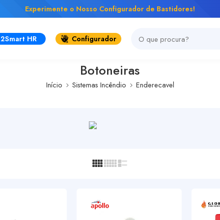
Experimente o Nosso Configurador de Bastidores!
2Smart HR
Configurador
Botoneiras
Início
Sistemas Incêndio
Enderecavel