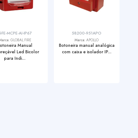
GFE-MCPE-AI-IP67
58200-951APO
Marca:
GLOBAL FIRE
Marca:
APOLLO
otoneira Manual
Botoneira manual analógica
reçável Led Bicolor
com caixa e isolador IP...
para Indi...