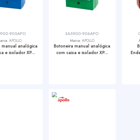
5900-905APO
SA5900-906APO
arca:
APOLLO
Marca:
APOLLO
a manual analógica
Botoneira manual analógica
B
a e isolador XP...
com caixa e isolador XP...
Ende