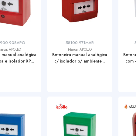
5900-908APO
58100-971MAR
arca:
APOLLO
Marca:
APOLLO
a manual analógica
Botoneira manual analógica
Botone
a e isolador XP...
c/ isolador p/ ambiente...
com c