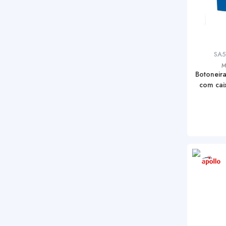
SA
M
Botoneir
com caix