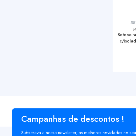
58
M
Botoneir
c/isolad
Campanhas de descontos !
Subscreva a nossa newsletter, as melhores novidades no seu