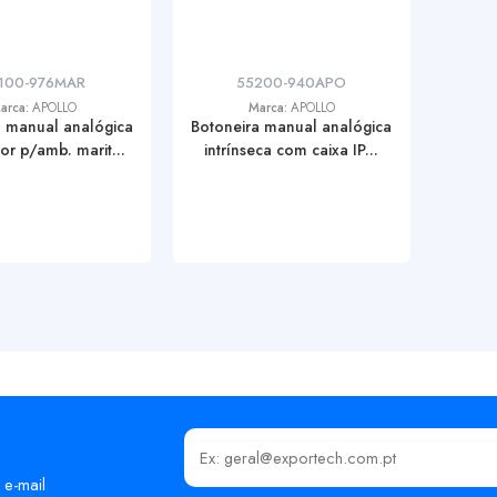
100-976MAR
55200-940APO
arca:
APOLLO
Marca:
APOLLO
a manual analógica
Botoneira manual analógica
or p/amb. marit...
intrínseca com caixa IP...
Insira o seu email
 e-mail