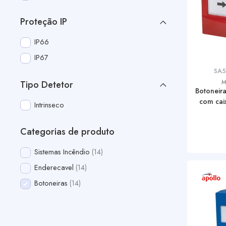
Proteção IP
IP66
IP67
SA
M
Tipo Detetor
Botoneir
com caix
Intrinseco
Categorias de produto
Sistemas Incêndio
14
Enderecavel
14
Botoneiras
14