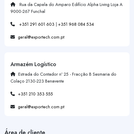
Rua da Capela do Amparo Edifício Alpha Living Loja A
9000-267 Funchal
+351 291 601 603
|
+351 968 084 534
geral@exportech.com.pt
Armazém Logístico
Estrada do Contador nº 25 - Fracção B Sesmaria do
Colaço 2130-223 Benavente
+351 210 353 555
geral@exportech.com.pt
Área de cliente