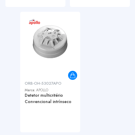
ORB-OH-53027APO
Marca:
APOLLO
Detetor multicritério
Convencional intrínseco