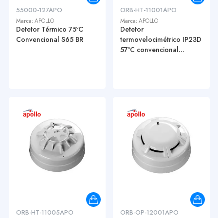
55000-127APO
ORB-HT-11001APO
Marca:
APOLLO
Marca:
APOLLO
Detetor Térmico 75ºC
Detetor
Convencional S65 BR
termovelocimétrico IP23D
57ºC convencional...
ORB-HT-11005APO
ORB-OP-12001APO