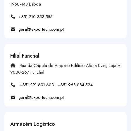
1950-448 Lisboa
+351 210 353 555
geral@exportech.com.pt
Filial Funchal
Rua da Capela do Amparo Edifício Alpha Living Loja A
9000-267 Funchal
+351 291 601 603
|
+351 968 084 534
geral@exportech.com.pt
Armazém Logístico