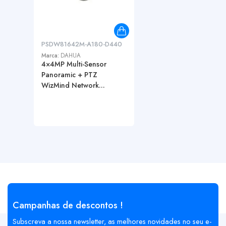
PSDW81642M-A180-D440
Marca:
DAHUA
4×4MP Multi-Sensor
Panoramic + PTZ
WizMind Network...
Campanhas de descontos !
Subscreva a nossa newsletter, as melhores novidades no seu e-