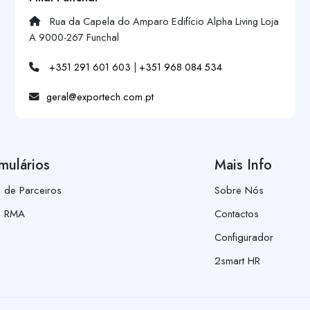
Rua da Capela do Amparo Edifício Alpha Living Loja
A 9000-267 Funchal
+351 291 601 603
|
+351 968 084 534
geral@exportech.com.pt
mulários
Mais Info
a de Parceiros
Sobre Nós
a RMA
Contactos
Configurador
2smart HR