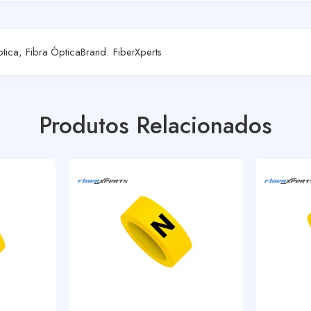
ptica
,
Fibra Óptica
Brand:
FiberXperts
Produtos Relacionados