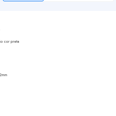
r
ão cor preta
x 2mm