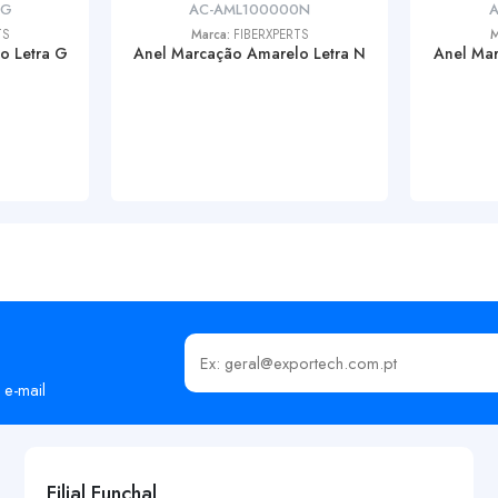
0G
AC-AML100000N
A
TS
Marca:
FIBERXPERTS
M
o Letra G
Anel Marcação Amarelo Letra N
Anel Mar
Insira o seu email
 e-mail
Filial Funchal