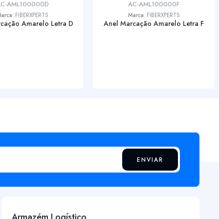
C-AML100000D
AC-AML100000F
arca:
FIBERXPERTS
Marca:
FIBERXPERTS
cação Amarelo Letra D
Anel Marcação Amarelo Letra F
ENVIAR
Armazém Logístico