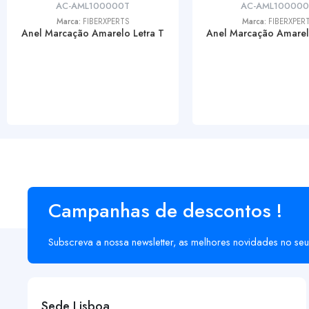
AC-AML100000T
AC-AML10000
Marca:
FIBERXPERTS
Marca:
FIBERXPER
Anel Marcação Amarelo Letra T
Anel Marcação Amarel
Campanhas de descontos !
Subscreva a nossa newsletter, as melhores novidades no seu
Sede Lisboa