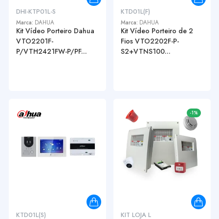
DHI-KTP01L-S
KTD01L(F)
Marca:
DAHUA
Marca:
DAHUA
Kit Vídeo Porteiro Dahua
Kit Vídeo Porteiro de 2
VTO2201F-
Fios VTO2202F-P-
P/VTH2421FW-P/PF...
S2+VTNS100...
-1%
KTD01L(S)
KIT LOJA L