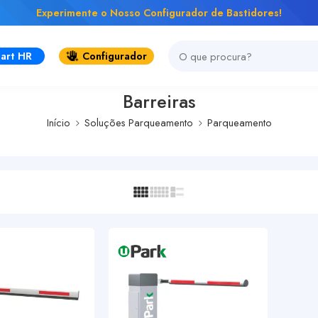
Experimente o Nosso Configurador de Bastidores!
art HR
Configurador
Barreiras
Início
Soluções Parqueamento
Parqueamento