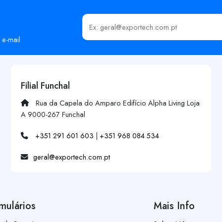
Insira o seu email
 e-mail
Filial Funchal
Rua da Capela do Amparo Edifício Alpha Living Loja
A 9000-267 Funchal
+351 291 601 603
|
+351 968 084 534
geral@exportech.com.pt
mulários
Mais Info