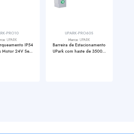
ARK-PRO10
UPARK-PRO60S
rca:
UPARK
Marca:
UPARK
arqueamento IP54
Barreira de Estacionamento
 Motor 24V Se...
UPark com haste de 3500...