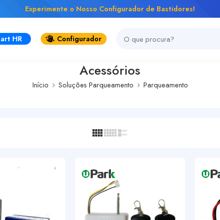
Experimente o Nosso Configurador de Bastidores!
art HR
Configurador
Acessórios
Início
Soluções Parqueamento
Parqueamento