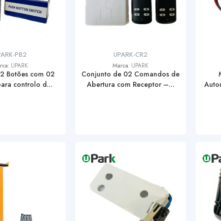
PARK-PB2
UPARK-CR2
rca:
UPARK
Marca:
UPARK
02 Botões com 02
Conjunto de 02 Comandos de
ara controlo d...
Abertura com Receptor –...
Auto