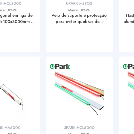
RK-HCL3000
UPARK-MSSO2
rca:
UPARK
Marca:
UPARK
gonal em liga de
Veio de suporte e protecção
Hast
5x100x3000mm ...
para evitar quebras de...
alum
RK-HA5000
UPARK-HCL5000