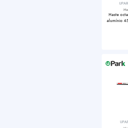
UPA
Ma
Haste octa
alumínio 4
UPA