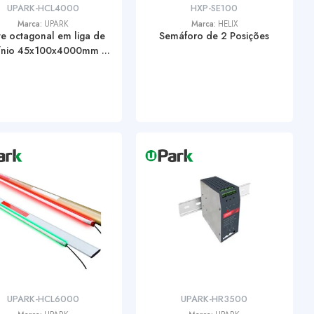
UPARK-HCL4000
HXP-SE100
Marca:
UPARK
Marca:
HELIX
e octagonal em liga de
Semáforo de 2 Posições
ínio 45x100x4000mm ...
UPARK-HCL6000
UPARK-HR3500