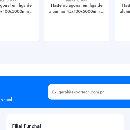
rca:
UPARK
Marca:
UPARK
gonal em liga de
Haste octagonal em liga de
Hast
5x100x5000mm ...
alumínio 45x100x5000mm ...
alum
Insira o seu email
 e-mail
Filial Funchal