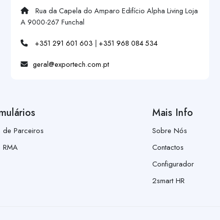
Rua da Capela do Amparo Edifício Alpha Living Loja
A 9000-267 Funchal
+351 291 601 603
|
+351 968 084 534
geral@exportech.com.pt
mulários
Mais Info
a de Parceiros
Sobre Nós
a RMA
Contactos
Configurador
2smart HR