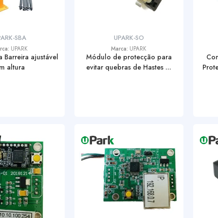
PARK-SBA
UPARK-SO
rca:
UPARK
Marca:
UPARK
 Barreira ajustável
Módulo de protecção para
Con
m altura
evitar quebras de Hastes ...
Prot