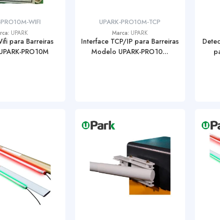
-PRO10M-WIFI
UPARK-PRO10M-TCP
rca:
UPARK
Marca:
UPARK
ifi para Barreiras
Interface TCP/IP para Barreiras
Detec
UPARK-PRO10M
Modelo UPARK-PRO10...
pa