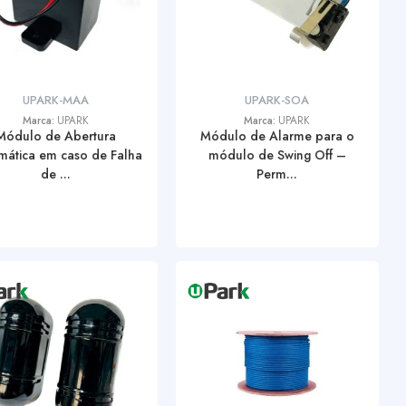
UPARK-MAA
UPARK-SOA
Marca:
UPARK
Marca:
UPARK
Módulo de Abertura
Módulo de Alarme para o
mática em caso de Falha
módulo de Swing Off –
de ...
Perm...