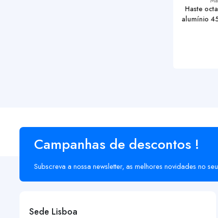
Ma
Haste octa
alumínio 4
Campanhas de descontos !
Subscreva a nossa newsletter, as melhores novidades no seu
Sede Lisboa