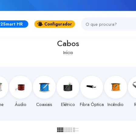
2Smart HR
Configurador
Cabos
Início
me
Áudio
Coaxiais
Elétrico
Fibra Óptica
Incêndio