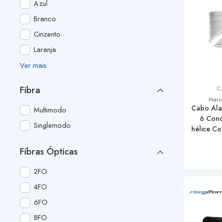
Azul
Branco
Cinzento
Laranja
Ver mais
Fibra
C
Marc
Cabo Ala
Multimodo
6 Cond
Singlemodo
hélice C
x 0,5
Fibras Ópticas
2FO
4FO
6FO
8FO