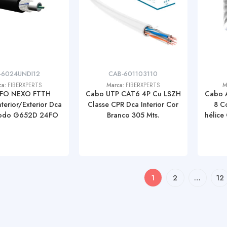
-6024UNDI12
CAB-601103110
ca:
FIBERXPERTS
Marca:
FIBERXPERTS
M
 FO NEXO FTTH
Cabo UTP CAT6 4P Cu LSZH
Cabo 
nterior/Exterior Dca
Classe CPR Dca Interior Cor
8 C
modo G652D 24FO
Branco 305 Mts.
hélice
x 
1
2
…
12