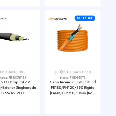
DESTAQUE
CB-8002DUDI11
JE-H(St)H FE180 2X0.80
Marca:
FIBERXPERTS
Marca:
FIREXPERTS
o FO Drop CAR R1
Cabo Incêndio JE-H(St)H Bd
or/Exterior Singlemodo
FE180/PH120/E90 Rigido
G657A2 2FO
(Laranja) 2 x 0,80mm (Rolo
100 Mt.)