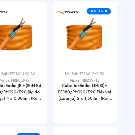
DESTAQUE
H(St)H FE180 4X0.80
LIH(St)H FE180 2X1.50
Marca:
FIREXPERTS
Marca:
FIREXPERTS
Incêndio JE-H(St)H Bd
Cabo Incêndio LIH(St)H
0/PH120/E90 Rigido
FE180/PH120/E90 Fléxivel
nja) 4 x 0,80mm (Rolo
(Laranja) 2 x 1,50mm (Rolo
100 Mt.)
100 Mt.)