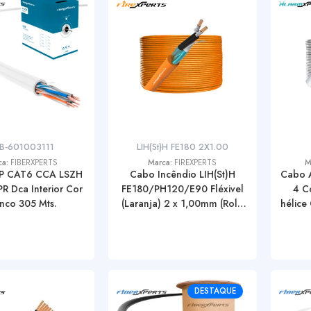
B-601003111
LIH(St)H FE180 2X1.00
ca:
FIBERXPERTS
Marca:
FIREXPERTS
M
P CAT6 CCA LSZH
Cabo Incêndio LIH(St)H
Cabo 
R Dca Interior Cor
FE180/PH120/E90 Fléxivel
4 C
nco 305 Mts.
(Laranja) 2 x 1,00mm (Rolo
hélice
100 Mt.)
x 
DESTAQUE