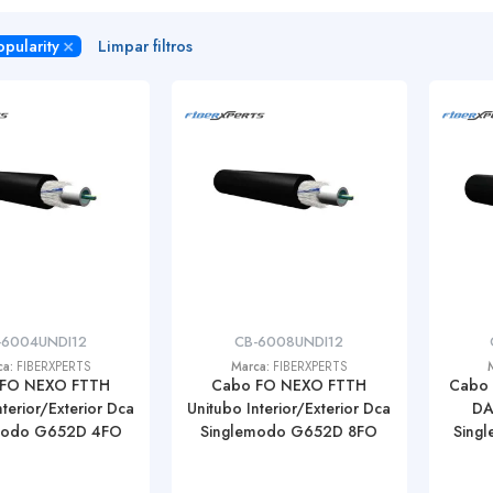
×
opularity
Limpar filtros
-6004UNDI12
CB-6008UNDI12
ca:
FIBERXPERTS
Marca:
FIBERXPERTS
 FO NEXO FTTH
Cabo FO NEXO FTTH
Cabo
nterior/Exterior Dca
Unitubo Interior/Exterior Dca
DAX
modo G652D 4FO
Singlemodo G652D 8FO
Sing