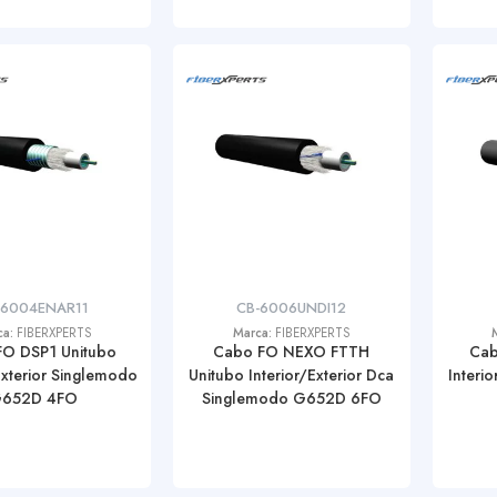
-6004ENAR11
CB-6006UNDI12
ca:
FIBERXPERTS
Marca:
FIBERXPERTS
O DSP1 Unitubo
Cabo FO NEXO FTTH
Cab
xterior Singlemodo
Unitubo Interior/Exterior Dca
Interi
652D 4FO
Singlemodo G652D 6FO