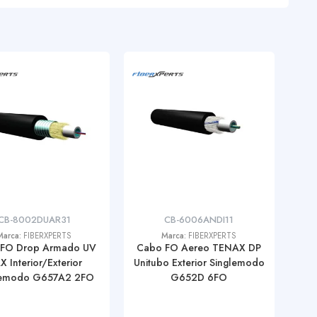
CB-8002DUAR31
CB-6006ANDI11
Marca:
FIBERXPERTS
Marca:
FIBERXPERTS
 FO Drop Armado UV
Cabo FO Aereo TENAX DP
 Interior/Exterior
Unitubo Exterior Singlemodo
lemodo G657A2 2FO
G652D 6FO