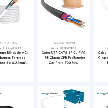
ABO ACN-6
CAB-601105231
a:
ALARMXPERTS
Marca:
FIBERXPERTS
rme Blindado ACN
Cabo UTP CAT6 4P Cu PVC
Cabo 
utores Torcidos
+ PE Classe CPR FcaExterior
Classe
obre 4 x 0.22mm² 2
Cor Preto 500 Mts.
0mm² (Rolo 100
Metros)