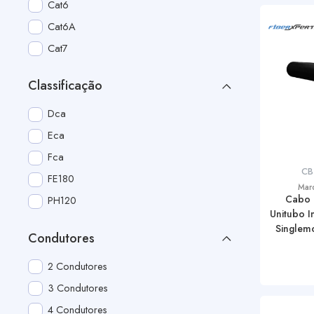
Cat6
Cat6A
Cat7
Classificação
Dca
Eca
Fca
CB
FE180
Mar
Cabo
PH120
Unitubo I
Single
Condutores
2 Condutores
3 Condutores
4 Condutores