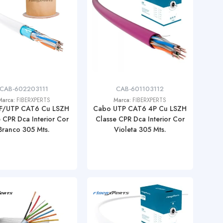
CAB-602203111
CAB-601103112
Marca:
FIBERXPERTS
Marca:
FIBERXPERTS
F/UTP CAT6 Cu LSZH
Cabo UTP CAT6 4P Cu LSZH
 CPR Dca Interior Cor
Classe CPR Dca Interior Cor
Branco 305 Mts.
Violeta 305 Mts.