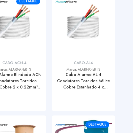
DESTAQUE
CABO ACN-4
CABO-AL4
arca:
ALARMXPERTS
Marca:
ALARMXPERTS
Alarme Blindado ACN
Cabo Alarme AL 4
ondutores Torcidos
Condutores Torcidos hélice
 Cobre 2 x 0.22mm² 2
Cobre Estanhado 4 x
0,50mm² (Rolo 100
0.22mm² (Rolo 100 Metros)
Metros)
DESTAQUE