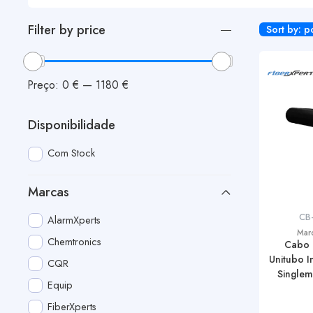
Filter by price
Sort by: p
Preço:
0 €
—
1180 €
Disponibilidade
Com Stock
Marcas
CB
AlarmXperts
Mar
Chemtronics
Cabo
Unitubo I
CQR
Single
Equip
FiberXperts