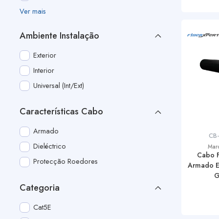
Ver mais
Ambiente Instalação
Exterior
Interior
Universal (Int/Ext)
Características Cabo
Armado
CB
Dieléctrico
Mar
Cabo F
Protecção Roedores
Armado E
G
Categoria
Cat5E