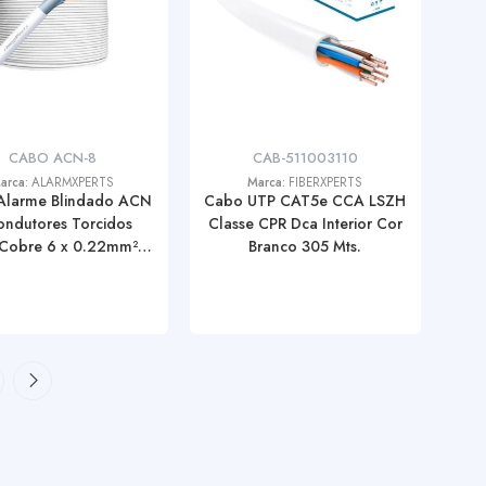
CABO ACN-8
CAB-511003110
arca:
ALARMXPERTS
Marca:
FIBERXPERTS
Alarme Blindado ACN
Cabo UTP CAT5e CCA LSZH
ondutores Torcidos
Classe CPR Dca Interior Cor
 Cobre 6 x 0.22mm² 2
Branco 305 Mts.
0,50mm² (Rolo 100
Metros)