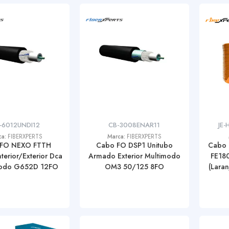
-6012UNDI12
CB-3008ENAR11
JE-
ca:
FIBERXPERTS
Marca:
FIBERXPERTS
 FO NEXO FTTH
Cabo FO DSP1 Unitubo
Cabo 
nterior/Exterior Dca
Armado Exterior Multimodo
FE18
modo G652D 12FO
OM3 50/125 8FO
(Lara