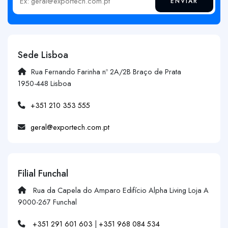
ENVIAR
Insira o seu email
Sede Lisboa
Rua Fernando Farinha nº 2A/2B Braço de Prata
1950-448 Lisboa
+351 210 353 555
geral@exportech.com.pt
Filial Funchal
Rua da Capela do Amparo Edifício Alpha Living Loja A
9000-267 Funchal
+351 291 601 603
|
+351 968 084 534