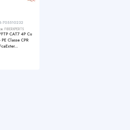
B-705510232
ca:
FIBERXPERTS
/FTP CAT7 4P Cu
 PE Classe CPR
FcaExter...