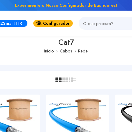
ovos produtos Firetec - Controle total na Prevenção de incendio
2Smart HR
Configurador
Cat7
Início
Cabos
Rede