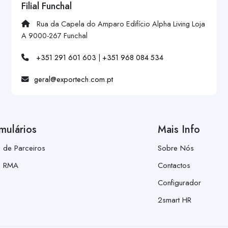
Filial Funchal
Rua da Capela do Amparo Edifício Alpha Living Loja
A 9000-267 Funchal
+351 291 601 603
|
+351 968 084 534
geral@exportech.com.pt
mulários
Mais Info
a de Parceiros
Sobre Nós
a RMA
Contactos
Configurador
2smart HR