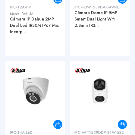
IPC-T2A-PV
IPC-HDW1539DA-SAW-IL
Câmara Dome IP 5MP
Marca:
DAHUA
Câmara IP Dahua 2MP
Smart Dual Light Wifi
Dual Led IR30M IP67 Mic
2.8mm IR3...
Incorp...
IPC-T4A-LED
IPC-HPT1539DDP-STW-5E2