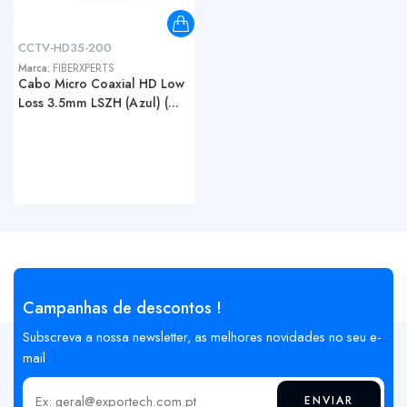
CCTV-HD35-200
Marca:
FIBERXPERTS
Cabo Micro Coaxial HD Low
Loss 3.5mm LSZH (Azul) (...
Campanhas de descontos !
Subscreva a nossa newsletter, as melhores novidades no seu e-
mail
ENVIAR
Insira o seu email