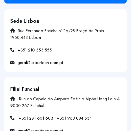
Sede Lisboa
Rua Fernando Farinha nº 2A/2B Braço de Prata
1950-448 Lisboa
+351 210 353 555
geral@exportech.com.pt
Filial Funchal
Rua da Capela do Amparo Edifício Alpha Living Loja A
9000-267 Funchal
+351 291 601 603
|
+351 968 084 534
geral@exportech.com.pt