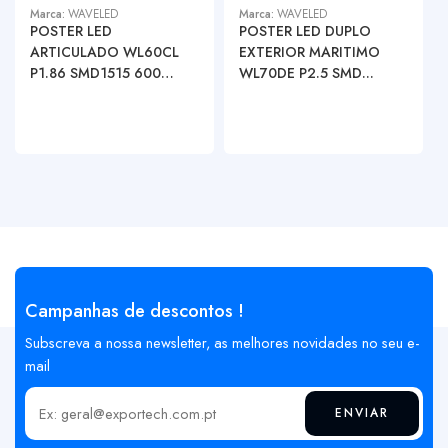
Marca:
WAVELED
Marca:
WAVELED
POSTER LED
POSTER LED DUPLO
ARTICULADO WL60CL
EXTERIOR MARITIMO
P1.86 SMD1515 600
WL70DE P2.5 SMD...
NIT...
Campanhas de descontos !
Subscreva a nossa newsletter, as melhores novidades no seu e-
mail
ENVIAR
Insira o seu email