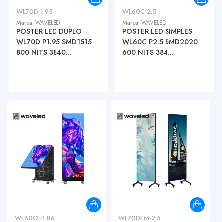
WL70D-1.95
WL60C-2.5
Marca:
WAVELED
Marca:
WAVELED
POSTER LED DUPLO
POSTER LED SIMPLES
WL70D P1.95 SMD1515
WL60C P2.5 SMD2020
800 NITS 3840...
600 NITS 384...
WL60CF-1.86
WL70DEM-2.5