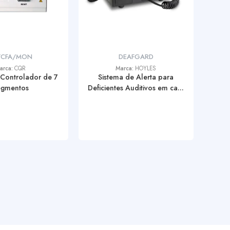
/CFA/MON
DEAFGARD
arca:
CQR
Marca:
HOYLES
 Controlador de 7
Sistema de Alerta para
egmentos
Deficientes Auditivos em ca...