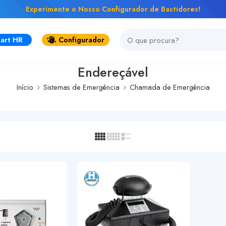
Experimente o Nosso Configurador de Bastidores!
art HR
Configurador
Endereçável
Início
Sistemas de Emergência
Chamada de Emergência