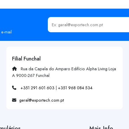
Insira o seu email
 e-mail
Filial Funchal
Rua da Capela do Amparo Edifício Alpha Living Loja
A 9000-267 Funchal
+351 291 601 603
|
+351 968 084 534
geral@exportech.com.pt
mulários
Mais Info