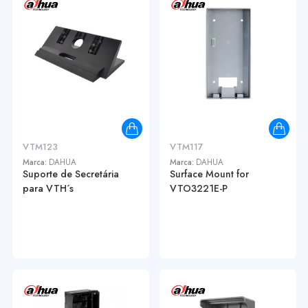
VTM123
VTM117
Marca:
DAHUA
Marca:
DAHUA
Suporte de Secretária
Surface Mount for
para VTH´s
VTO3221E-P