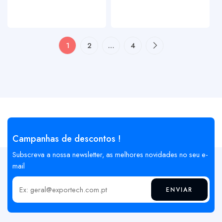
1
2
…
4
Campanhas de descontos !
Subscreva a nossa newsletter, as melhores novidades no seu e-
mail
ENVIAR
Insira o seu email