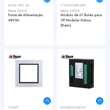
ACAD 48V 3A
VTO4202FB-MB1
Marca:
DAHUA
Marca:
DAHUA
Fonte de Alimentação
Módulo de 01 Botão para
48V3A
VP Modular Dahua
(Preto)
VTM77
DH-DEE1010B-S2