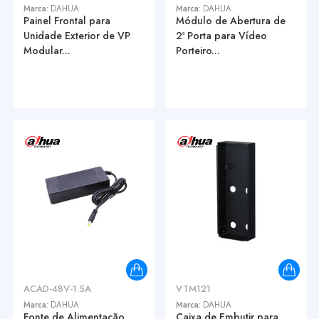
Marca:
DAHUA
Marca:
DAHUA
Painel Frontal para
Módulo de Abertura de
Unidade Exterior de VP
2ª Porta para Vídeo
Modular...
Porteiro...
ACAD-48V-1.5A
VTM121
Marca:
DAHUA
Marca:
DAHUA
Fonte de Alimentação
Caixa de Embutir para