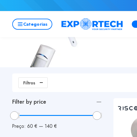
Experimente o Nosso Configurador de Bas
N
Categorias
Filtros
Filter by price
Preço:
60 €
—
140 €