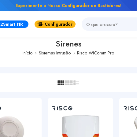
tidores!
ovos produtos Firetec - Controle total na Prevenção de incendio
2Smart HR
Configurador
Sirenes
Início
Sistemas Intrusão
Risco WiComm Pro