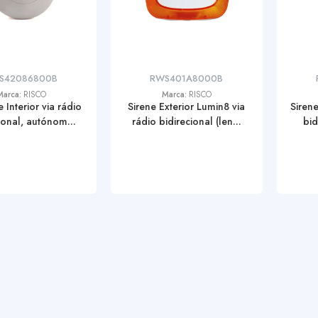
S42086800B
RWS401A8000B
Marca:
RISCO
Marca:
RISCO
 Interior via rádio
Sirene Exterior Lumin8 via
Sirene
ional, autónom...
rádio bidirecional (len...
bid