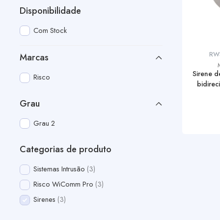
Disponibilidade
Com Stock
RW
Marcas
Sirene de
Risco
bidirec
Grau
Grau 2
Categorias de produto
Sistemas Intrusão
3
Risco WiComm Pro
3
Sirenes
3