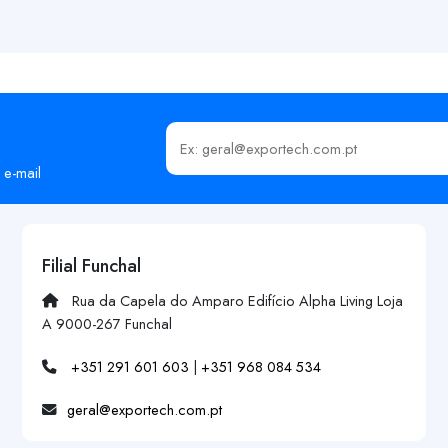
Insira o seu email
 e-mail
Filial Funchal
Rua da Capela do Amparo Edifício Alpha Living Loja
A 9000-267 Funchal
+351 291 601 603
|
+351 968 084 534
geral@exportech.com.pt