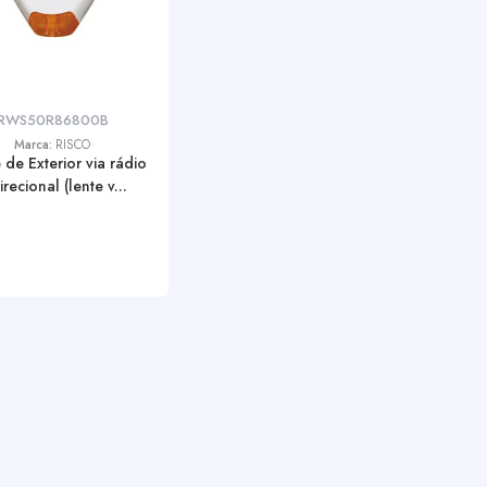
RWS50R86800B
Marca:
RISCO
 de Exterior via rádio
irecional (lente v...