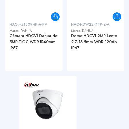
HAC-ME1509HP-A-PV
HAC-HDW2241TP-Z-A
Marca:
DAHUA
Marca:
DAHUA
Câmara HDCVI Dahua de
Dome HDCVI 2MP Lente
5MP TiOC WDR IR40mm
2.7-13.5mm WDR 120db
IP67
IP67