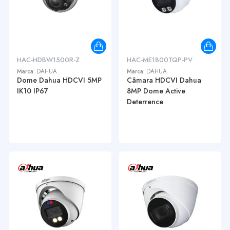
HAC-HDBW1500R-Z
HAC-ME1800TQP-PV
Marca:
DAHUA
Marca:
DAHUA
Dome Dahua HDCVI 5MP
Câmara HDCVI Dahua
IK10 IP67
8MP Dome Active
Deterrence