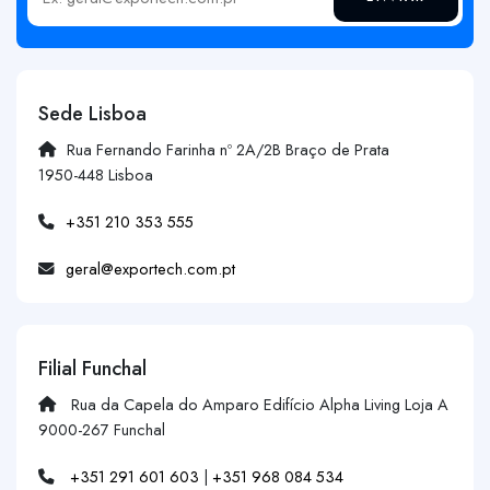
Insira o seu email
Sede Lisboa
Rua Fernando Farinha nº 2A/2B Braço de Prata
1950-448 Lisboa
+351 210 353 555
geral@exportech.com.pt
Filial Funchal
Rua da Capela do Amparo Edifício Alpha Living Loja A
9000-267 Funchal
+351 291 601 603
|
+351 968 084 534