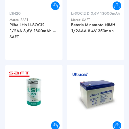
LSH20
Li-SOCl2 D 3,6V 13000mAh
Marca:
SAFT
Marca:
SAFT
Pilha Litio Li-SOCl2
Bateria Minamoto NiMH
1/2AA 3,6V 1800mAh –
1/2AAA 8.4V 350mAh
SAFT