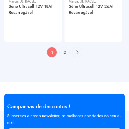
Marca:
ULTRACELL
Marca:
ULTRACELL
Série Ultracell 12V 18Ah
Série Ultracell 12V 26Ah
Recarregável
Recarregável
1
2
Campanhas de descontos !
Subscreva a nossa newsletter, as melhores novidades no seu e-
mail