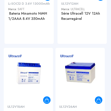
Li-SOCl2 D 3.6V 13000mAh
UL12V12AH
Marca:
SAFT
Marca:
ULTRACELL
Bateria Minamoto NiMH
Série Ultracell 12V 12Ah
1/2AAA 8.4V 350mAh
Recarregável
UL12V18AH
UL12V26AH