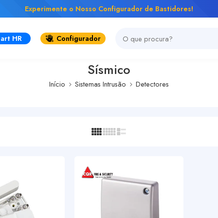
Experimente o Nosso Configurador de Bastidores!
art HR
Configurador
Sísmico
Início
Sistemas Intrusão
Detectores