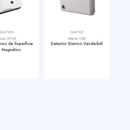
SD4/WH
GM760
rca:
OPTEX
Marca:
CQR
mico de Superfície
Detector Sísmico Vanderbilt
 Magnético