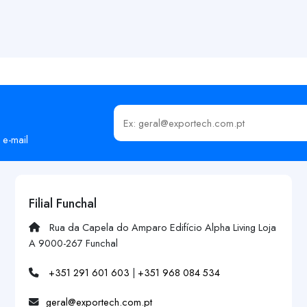
Insira o seu email
 e-mail
Filial Funchal
Rua da Capela do Amparo Edifício Alpha Living Loja
A 9000-267 Funchal
+351 291 601 603
|
+351 968 084 534
geral@exportech.com.pt