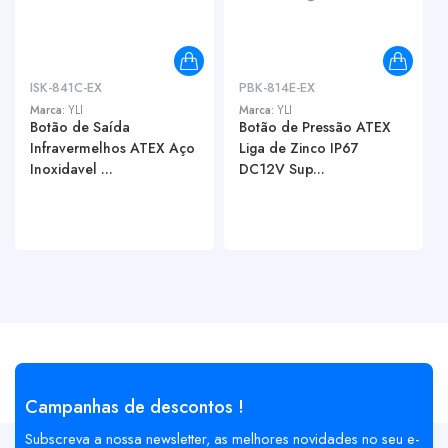
ISK-841C-EX
PBK-814E-EX
Marca:
YLI
Marca:
YLI
Botão de Saída
Botão de Pressão ATEX
Infravermelhos ATEX Aço
Liga de Zinco IP67
Inoxidavel ...
DC12V Sup...
Campanhas de descontos !
Subscreva a nossa newsletter, as melhores novidades no seu e-