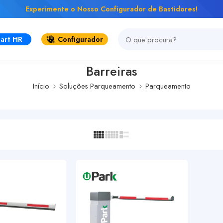
Experimente o Nosso Configurador de Bastidores!
art HR
Configurador
Barreiras
Início
Soluções Parqueamento
Parqueamento