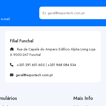
Insira o seu email
 e-mail
Filial Funchal
Rua da Capela do Amparo Edifício Alpha Living Loja
A 9000-267 Funchal
+351 291 601 603
|
+351 968 084 534
geral@exportech.com.pt
mulários
Mais Info