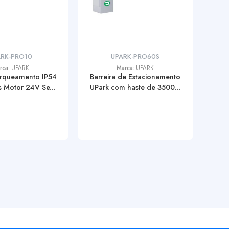
ARK-PRO10
UPARK-PRO60S
rca:
UPARK
Marca:
UPARK
arqueamento IP54
Barreira de Estacionamento
 Motor 24V Se...
UPark com haste de 3500...