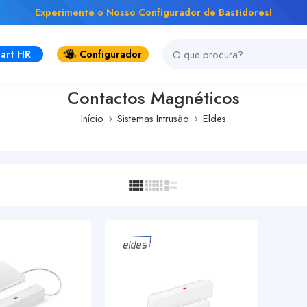
Experimente o Nosso Configurador de Bastidores!
art HR
Configurador
Contactos Magnéticos
Início
Sistemas Intrusão
Eldes