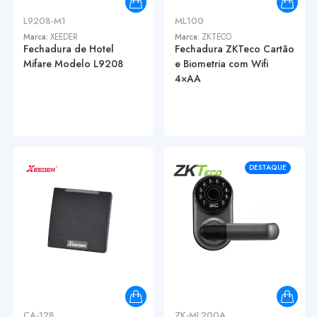
L9208-M1
ML100
Marca:
XEEDER
Marca:
ZKTECO
Fechadura de Hotel
Fechadura ZKTeco Cartão
Mifare Modelo L9208
e Biometria com Wifi
4×AA
DESTAQUE
CA-128
ZK-ML200A