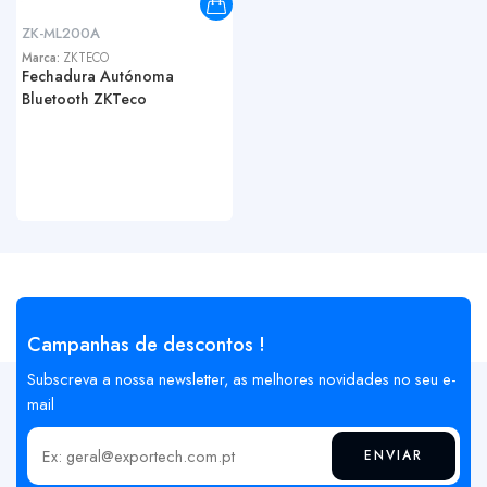
ZK-ML200A
Marca:
ZKTECO
Fechadura Autónoma
Bluetooth ZKTeco
Campanhas de descontos !
Subscreva a nossa newsletter, as melhores novidades no seu e-
mail
ENVIAR
Insira o seu email