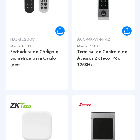
HXL-BC200V
ACC-MK-V1-RF-12
Marca:
HELIX
Marca:
ZKTECO
Fechadura de Código e
Terminal de Controlo de
Biométrica para Cacifo
Acessos ZKTeco IP66
(Vert...
125KHz