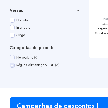
Versão
PD
Disjuntor
Mar
Interruptor
Regua
Schuko c
Surge
Categorias de produto
Networking
6
Réguas Alimentação PDU
6
Campanhas de descontos !