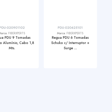
PDU-020901102
PDU-020625101
Marca:
FIBERXPERTS
Marca:
FIBERXPERTS
ua PDU 9 Tomadas
Regua PDU 6 Tomadas
o Alumínio, Cabo 1,8
Schuko c/ Interruptor +
Mts.
Surge ...