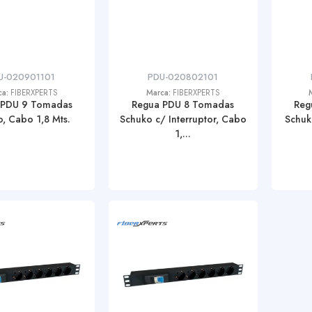
U-020901101
PDU-020802101
ca:
FIBERXPERTS
Marca:
FIBERXPERTS
 PDU 9 Tomadas
Regua PDU 8 Tomadas
Reg
, Cabo 1,8 Mts.
Schuko c/ Interruptor, Cabo
Schuk
1,...