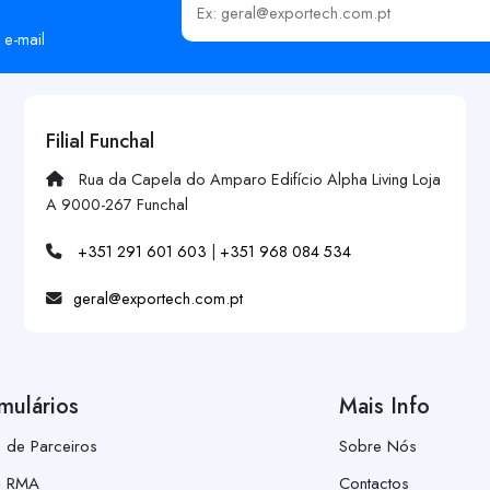
Insira o seu email
 e-mail
Filial Funchal
Rua da Capela do Amparo Edifício Alpha Living Loja
A 9000-267 Funchal
+351 291 601 603
|
+351 968 084 534
geral@exportech.com.pt
mulários
Mais Info
a de Parceiros
Sobre Nós
a RMA
Contactos