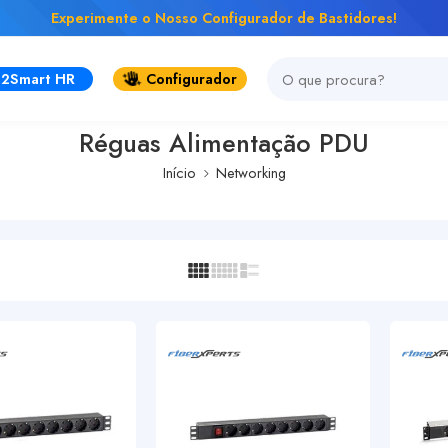
Experimente o Nosso Configurador de Bastidores!
2Smart HR
Configurador
Réguas Alimentação PDU
Início
Networking