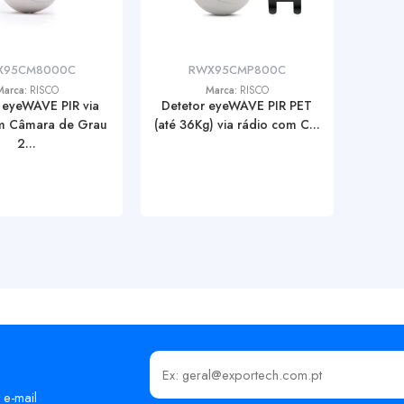
X95CM8000C
RWX95CMP800C
Marca:
RISCO
Marca:
RISCO
 eyeWAVE PIR via
Detetor eyeWAVE PIR PET
m Câmara de Grau
(até 36Kg) via rádio com C...
2...
Insira o seu email
 e-mail