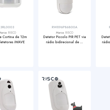
3RL0003
RWX96P86800A
Marca:
RISCO
Marca:
RISCO
e Cortina de 12m
Detetor Piccolo PIR PET via
Detet
detetores iWAVE
rádio bidirecional de ...
rádio