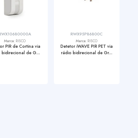
RWX10680000A
RWX95P86800C
Marca:
RISCO
Marca:
RISCO
or PIR de Cortina via
Detetor iWAVE PIR PET via
 bidirecional de G...
rádio bidirecional de Gr...