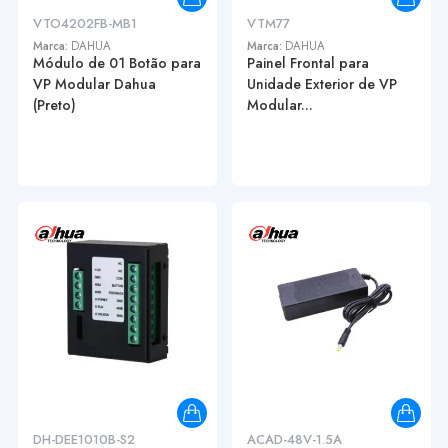
VTO4202FB-MB1
VTM77
Marca:
DAHUA
Marca:
DAHUA
Módulo de 01 Botão para
Painel Frontal para
VP Modular Dahua
Unidade Exterior de VP
(Preto)
Modular...
DH-DEE1010B-S2
ACAD-48V-1.5A