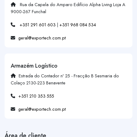
Rua da Capela do Amparo Edifício Alpha Living Loja A
9000-267 Funchal
+351 291 601 603
|
+351 968 084 534
geral@exportech.com.pt
Armazém Logístico
Estrada do Contador nº 25 - Fracção B Sesmaria do
Colaço 2130-223 Benavente
+351 210 353 555
geral@exportech.com.pt
Área de cliente