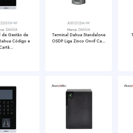
I2201H-W
ASI1212M-W
rca:
DAHUA
Marca:
DAHUA
l de Gestão de
Terminal Dahua Standalone
Dahua Código e
OSDP Liga Zinco Onvif Ca...
Cartã...