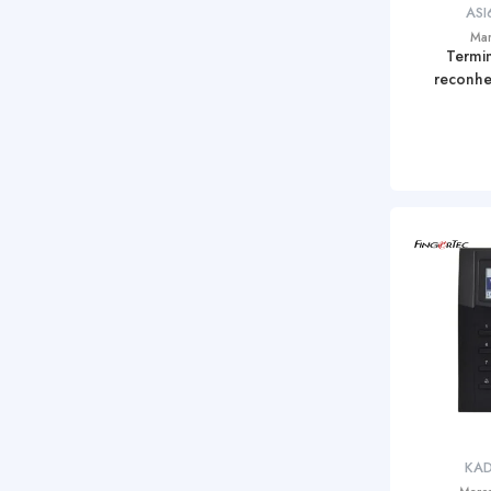
ASI
Ma
Termi
reconhe
KAD