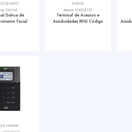
6214J-MFW
KADEX
rca:
DAHUA
Marca:
FINGERTEC
nal Dahua de
Terminal de Acessos e
cimento Facial
Assiduidades RFID Código
Assid
EX MIFARE