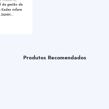
a:
FINGERTEC
l de gestão de
 Kadex mifare
.56MH...
Produtos Recomendados