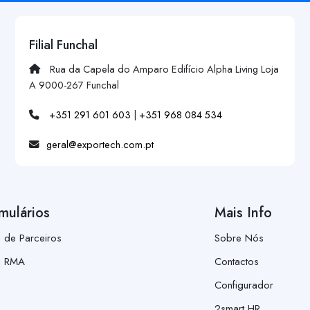
Filial Funchal
Rua da Capela do Amparo Edifício Alpha Living Loja
A 9000-267 Funchal
+351 291 601 603
|
+351 968 084 534
geral@exportech.com.pt
mulários
Mais Info
a de Parceiros
Sobre Nós
a RMA
Contactos
Configurador
2smart HR