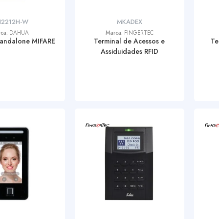
I2212H-W
MKADEX
rca:
DAHUA
Marca:
FINGERTEC
tandalone MIFARE
Terminal de Acessos e
Te
Assiduidades RFID