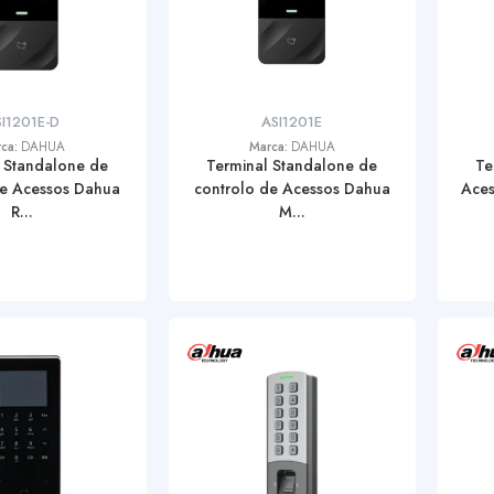
I1201E-D
ASI1201E
rca:
DAHUA
Marca:
DAHUA
 Standalone de
Terminal Standalone de
Te
de Acessos Dahua
controlo de Acessos Dahua
Aces
R...
M...