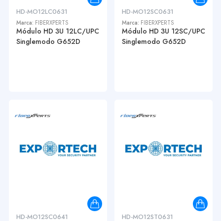
HD-MO12LC0631
HD-MO12SC0631
Marca:
FIBERXPERTS
Marca:
FIBERXPERTS
Módulo HD 3U 12LC/UPC
Módulo HD 3U 12SC/UPC
Singlemodo G652D
Singlemodo G652D
HD-MO12SC0641
HD-MO12ST0631