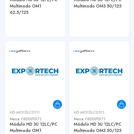
Multimodo OM1
Multimodo OM3 50/125
62.5/125
HD-MO12LC0111
HD-MO12LC0311
Marca:
FIBERXPERTS
Marca:
FIBERXPERTS
Módulo HD 3U 12LC/PC
Módulo HD 3U 12LC/PC
Multimodo OM1
Multimodo OM3 50/125