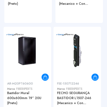
(Preto)
(Mecanico + Con...
AR-M20PT60600
FSE-150712246
Marca:
FIBERXPERTS
Marca:
FIBERXPERTS
Bastidor Mural
FECHO SEGURANÇA
600x600mm 19” 20U
BASTIDOR L1507-246
(Preto)
(Mecanico + Con...