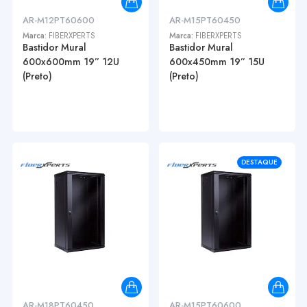
AR-M12PT60600
AR-M15PT60450
Marca:
FIBERXPERTS
Marca:
FIBERXPERTS
Bastidor Mural
Bastidor Mural
600x600mm 19” 12U
600x450mm 19” 15U
(Preto)
(Preto)
DESTAQUE
AR-M18PT60450
AR-M15PT60600