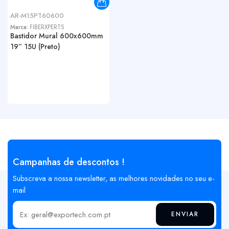
AR-M15PT60600
Marca:
FIBERXPERTS
Bastidor Mural 600x600mm
19” 15U (Preto)
Campanhas de descontos !
Subscreva a nossa newsletter, as melhores novidades no seu e-
mail
ENVIAR
Insira o seu email