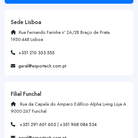
Sede Lisboa
Rua Fernando Farinha nº 2A/2B Braço de Prata
1950-448 Lisboa
+351 210 353 555
geral@exportech.com.pt
Filial Funchal
Rua da Capela do Amparo Edifício Alpha Living Loja A
9000-267 Funchal
+351 291 601 603
|
+351 968 084 534
geral@exportech.com.pt