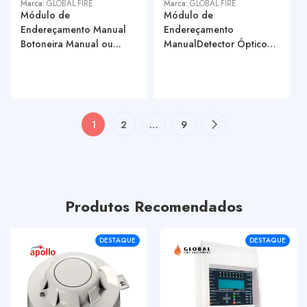
Marca:
GLOBAL FIRE
Marca:
GLOBAL FIRE
Módulo de
Módulo de
Endereçamento Manual
Endereçamento
Botoneira Manual ou...
ManualDetector Óptico
ou T...
1
2
…
9
Produtos Recomendados
DESTAQUE
DESTAQUE