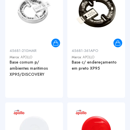
45681-210MAR
45681-361APO
Marca:
APOLLO
Marca:
APOLLO
Base comum p/
Base c/ endereçamento
ambientes maritimos
em preto XP95
XP95/DISCOVERY