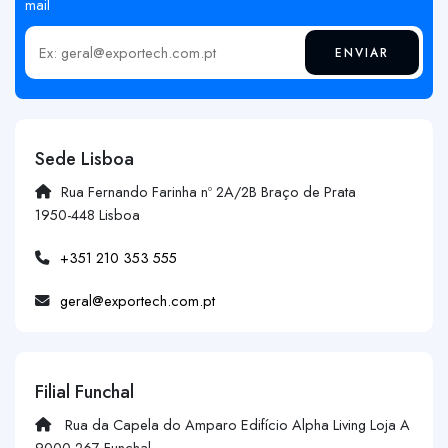
mail
ENVIAR
Insira o seu email
Sede Lisboa
Rua Fernando Farinha nº 2A/2B Braço de Prata
1950-448 Lisboa
+351 210 353 555
geral@exportech.com.pt
Filial Funchal
Rua da Capela do Amparo Edifício Alpha Living Loja A
9000-267 Funchal