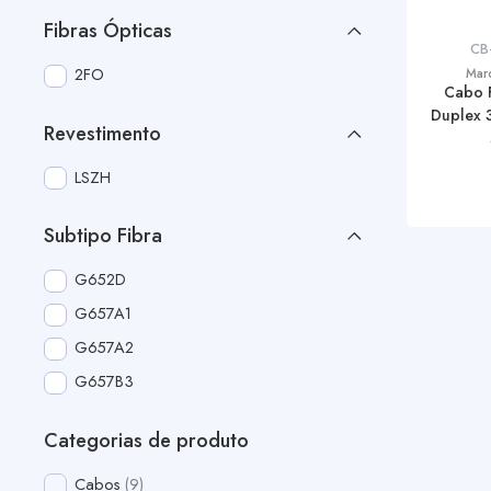
Fibras Ópticas
CB
2FO
Mar
Cabo 
Duplex 
Revestimento
LSZH
Subtipo Fibra
G652D
G657A1
G657A2
G657B3
Categorias de produto
Cabos
9