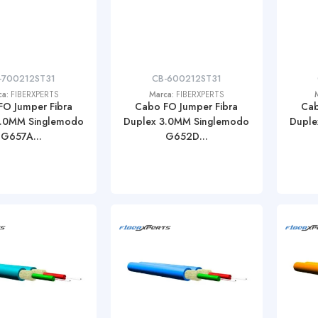
-700212ST31
CB-600212ST31
ca:
FIBERXPERTS
Marca:
FIBERXPERTS
FO Jumper Fibra
Cabo FO Jumper Fibra
Cab
3.0MM Singlemodo
Duplex 3.0MM Singlemodo
Duple
G657A...
G652D...