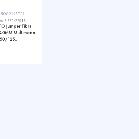
-500212ST31
ca:
FIBERXPERTS
FO Jumper Fibra
3.0MM Multimodo
50/125...