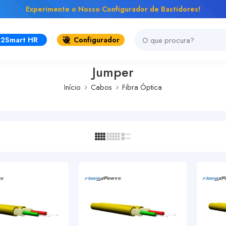
Experimente o Nosso Configurador de Bastidores!
2Smart HR
Configurador
Jumper
Início
Cabos
Fibra Óptica