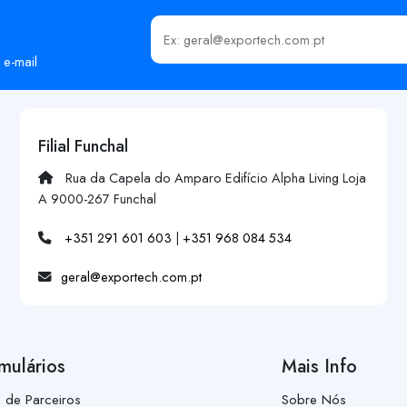
Insira o seu email
 e-mail
Filial Funchal
Rua da Capela do Amparo Edifício Alpha Living Loja
A 9000-267 Funchal
+351 291 601 603
|
+351 968 084 534
geral@exportech.com.pt
mulários
Mais Info
a de Parceiros
Sobre Nós