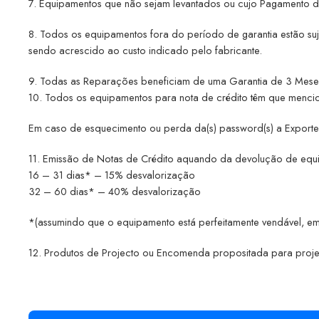
7. Equipamentos que não sejam levantados ou cujo Pagamento da 
8. Todos os equipamentos fora do período de garantia estão suj
sendo acrescido ao custo indicado pelo fabricante.
9. Todas as Reparações beneficiam de uma Garantia de 3 Mese
10. Todos os equipamentos para nota de crédito têm que men
Em caso de esquecimento ou perda da(s) password(s) a Exportech i
11. Emissão de Notas de Crédito aquando da devolução de equip
16 – 31 dias* – 15% desvalorização
32 – 60 dias* – 40% desvalorização
*(assumindo que o equipamento está perfeitamente vendável, emb
12. Produtos de Projecto ou Encomenda propositada para project