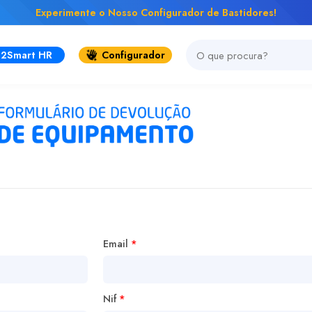
Experimente o Nosso Configurador de Bastidores!
2Smart HR
Configurador
Email
*
Nif
*