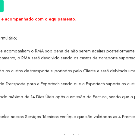
so e acompanhado com o equipamento.
mulário;
ue acompanham o RMA sob pena de não serem aceites posteriormente sol
pamento, o RMA será devolvido sendo os custos de transporte suportad
o os custos de transporte suportados pelo Cliente e será debitada uma
de Transporte para a Exportech sendo que a Exportech suporta os custo
íodo máximo de 14 Dias Úteis após a emissão da Factura, sendo que a par
̃o pelos nossos Serviços Técnicos verifique que são validadas as 4 Pr