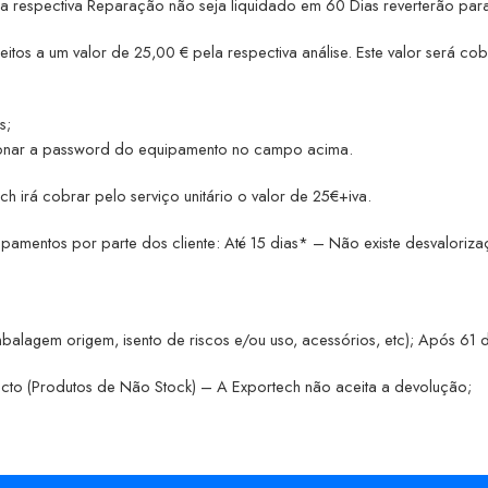
respectiva Reparação não seja liquidado em 60 Dias reverterão para
eitos a um valor de 25,00 € pela respectiva análise.
Este valor será co
s;
cionar a password do equipamento no campo acima.
rá cobrar pelo serviço unitário o valor de 25€+iva.
amentos por parte dos cliente: Até 15 dias* – Não existe desvalorizac
alagem origem, isento de riscos e/ou uso, acessórios, etc); Após 61 d
o (Produtos de Não Stock) – A Exportech não aceita a devolução;