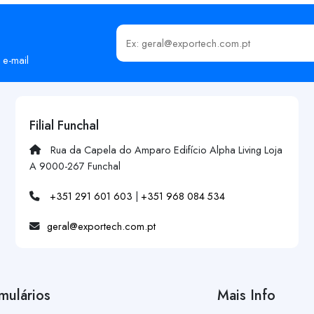
Insira o seu email
 e-mail
Filial Funchal
Rua da Capela do Amparo Edifício Alpha Living Loja
A 9000-267 Funchal
+351 291 601 603
|
+351 968 084 534
geral@exportech.com.pt
mulários
Mais Info