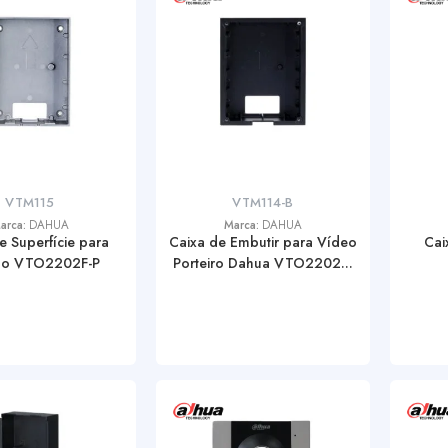
VTM115
VTM114-B
arca:
DAHUA
Marca:
DAHUA
e Superfície para
Caixa de Embutir para Vídeo
Cai
lo VTO2202F-P
Porteiro Dahua VTO2202...