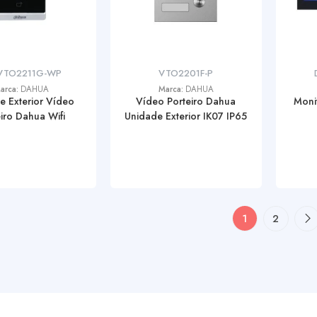
VTO2211G-WP
VTO2201F-P
arca:
DAHUA
Marca:
DAHUA
e Exterior Vídeo
Vídeo Porteiro Dahua
Monit
eiro Dahua Wifi
Unidade Exterior IK07 IP65
1
2