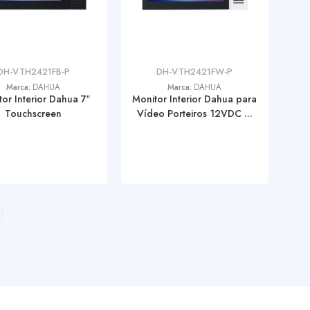
DH-VTH2421FB-P
DH-VTH2421FW-P
Marca:
DAHUA
Marca:
DAHUA
or Interior Dahua 7″
Monitor Interior Dahua para
Touchscreen
Vídeo Porteiros 12VDC ...