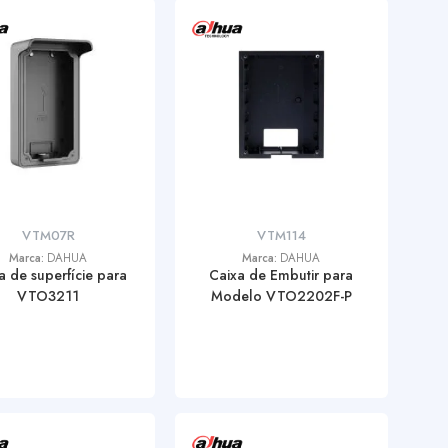
VTM07R
VTM114
Marca:
DAHUA
Marca:
DAHUA
a de superfície para
Caixa de Embutir para
VTO3211
Modelo VTO2202F-P