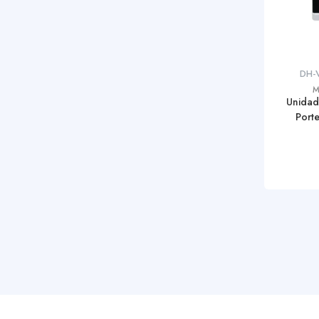
DH-
M
Unidad
Port