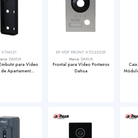
VTM121
SP-VDP FRONT VTO2202F
arca:
DAHUA
Marca:
DAHUA
Embutir para Vídeo
Frontal para Vídeo Porteiros
Caix
o de Apartament...
Dahua
Módulo