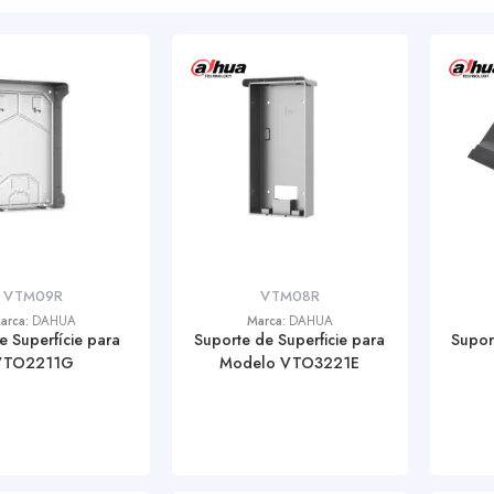
VTM09R
VTM08R
arca:
DAHUA
Marca:
DAHUA
e Superfície para
Suporte de Superficie para
Supor
VTO2211G
Modelo VTO3221E