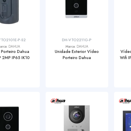
VTO2101E-P-S2
DH-VTO2211G-P
arca:
DAHUA
Marca:
DAHUA
 Porteiro Dahua
Unidade Exterior Vídeo
Vídeo
P 2MP IP65 IK10
Porteiro Dahua
Wifi 