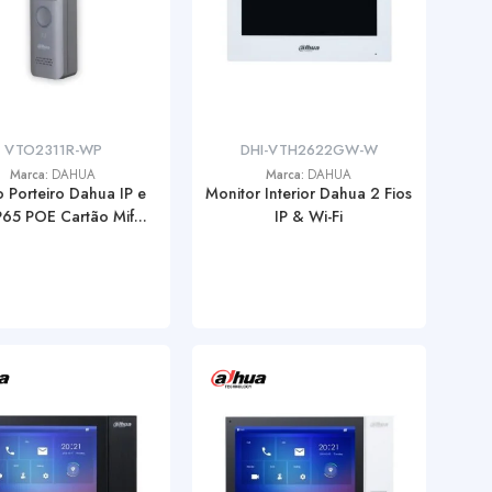
VTO2311R-WP
DHI-VTH2622GW-W
Marca:
DAHUA
Marca:
DAHUA
 Porteiro Dahua IP e
Monitor Interior Dahua 2 Fios
IP65 POE Cartão Mif...
IP & Wi-Fi