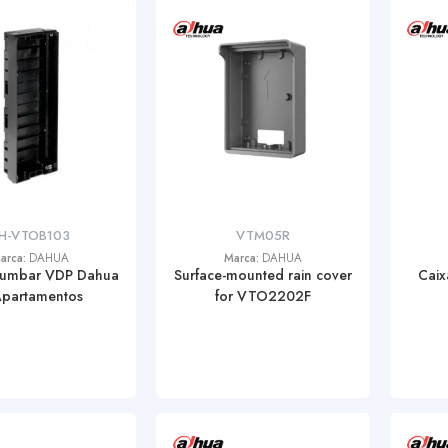
H-VTOB103
VTM05R
arca:
DAHUA
Marca:
DAHUA
humbar VDP Dahua
Surface-mounted rain cover
Caix
Apartamentos
for VTO2202F