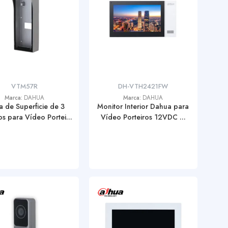
VTM57R
DH-VTH2421FW
Marca:
DAHUA
Marca:
DAHUA
a de Superficie de 3
Monitor Interior Dahua para
s para Vídeo Portei...
Vídeo Porteiros 12VDC ...