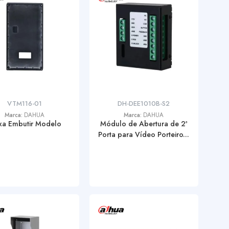
VTM116-01
DH-DEE1010B-S2
Marca:
DAHUA
Marca:
DAHUA
xa Embutir Modelo
Módulo de Abertura de 2ª
Porta para Vídeo Porteiro...