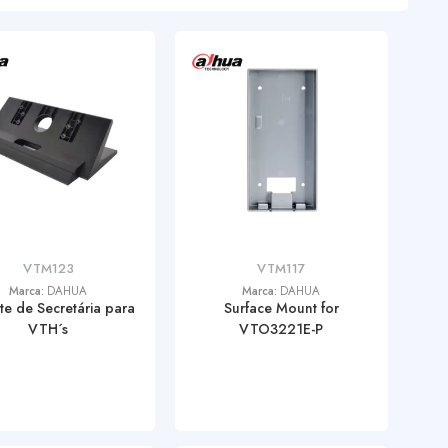
VTM123
VTM117
Marca:
DAHUA
Marca:
DAHUA
te de Secretária para
Surface Mount for
VTH´s
VTO3221E-P