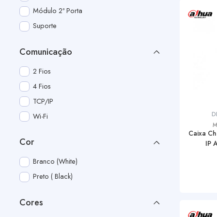
Módulo 2ª Porta
Suporte
Comunicação
2 Fios
4 Fios
TCP/IP
D
Wi-Fi
M
Caixa C
Cor
IP 
Branco (White)
Preto ( Black)
Cores