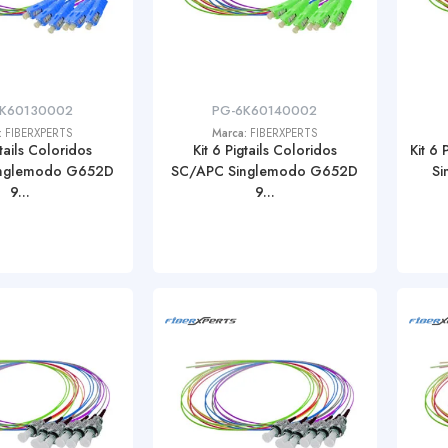
6K60130002
PG-6K60140002
:
FIBERXPERTS
Marca:
FIBERXPERTS
gtails Coloridos
Kit 6 Pigtails Coloridos
Kit 6
nglemodo G652D
SC/APC Singlemodo G652D
Si
9...
9...