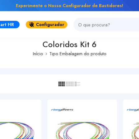
Experimente o Nosso Configurador de Bastidores!
art HR
Configurador
Coloridos Kit 6
Início
Tipo Embalagem do produto