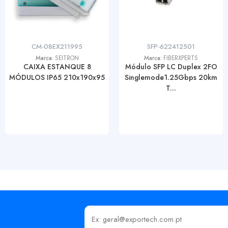
CM-08EX211995
SFP-622412501
Marca:
SEITRON
Marca:
FIBERXPERTS
CAIXA ESTANQUE 8
Módulo SFP LC Duplex 2FO
MÓDULOS IP65 210x190x95
Singlemode1.25Gbps 20km
T...
Insira o seu email