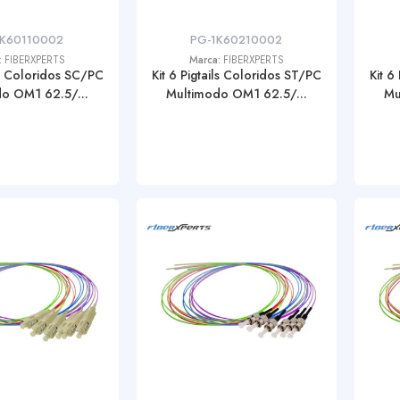
1K60110002
PG-1K60210002
:
FIBERXPERTS
Marca:
FIBERXPERTS
ils Coloridos SC/PC
Kit 6 Pigtails Coloridos ST/PC
Kit 6
o OM1 62.5/...
Multimodo OM1 62.5/...
Mu