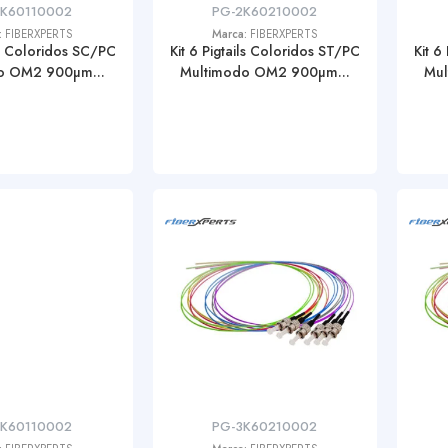
2K60110002
PG-2K60210002
:
FIBERXPERTS
Marca:
FIBERXPERTS
ils Coloridos SC/PC
Kit 6 Pigtails Coloridos ST/PC
Kit 6
o OM2 900µm...
Multimodo OM2 900µm...
Mul
3K60110002
PG-3K60210002