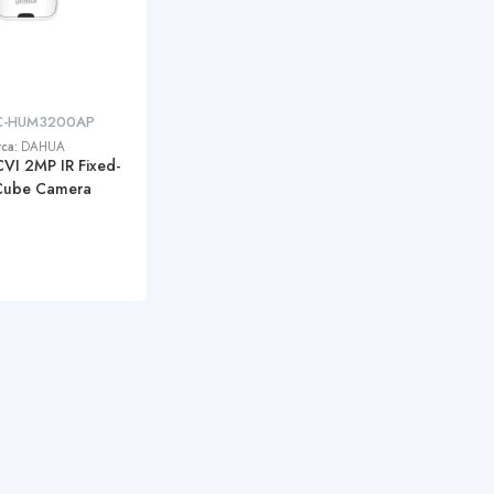
C-HUM3200AP
rca:
DAHUA
I 2MP IR Fixed-
 Cube Camera