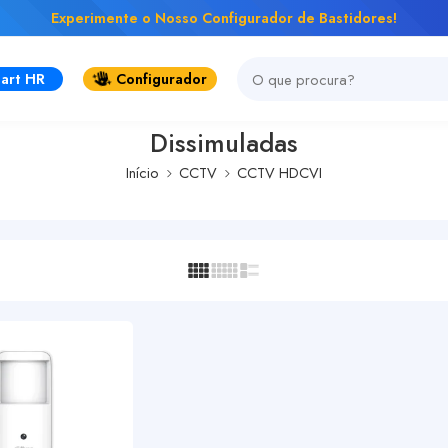
Experimente o Nosso Configurador de Bastidores!
art HR
Configurador
Dissimuladas
Início
CCTV
CCTV HDCVI