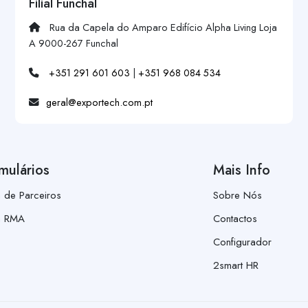
Filial Funchal
Rua da Capela do Amparo Edifício Alpha Living Loja
A 9000-267 Funchal
+351 291 601 603
|
+351 968 084 534
geral@exportech.com.pt
mulários
Mais Info
a de Parceiros
Sobre Nós
a RMA
Contactos
Configurador
2smart HR