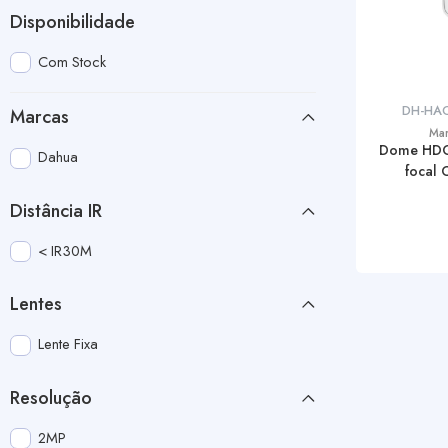
Disponibilidade
Com Stock
DH-HA
Marcas
Ma
Dome HDCV
Dahua
focal
Distância IR
< IR30M
Lentes
Lente Fixa
Resolução
2MP