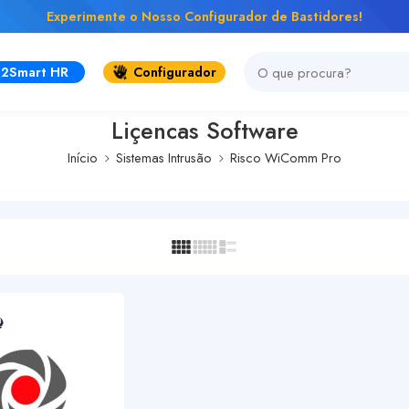
Experimente o Nosso Configurador de Bastidores!
2Smart HR
Configurador
Liçencas Software
Início
Sistemas Intrusão
Risco WiComm Pro