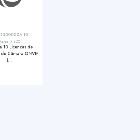
C1000000A-10
Marca:
RISCO
e 10 Licenças de
o de Câmara ONVIF
(...