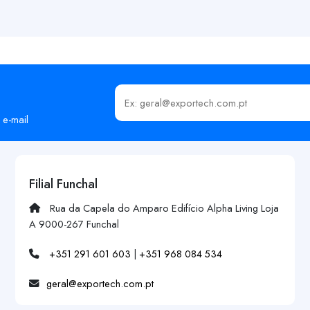
Insira o seu email
 e-mail
Filial Funchal
Rua da Capela do Amparo Edifício Alpha Living Loja
A 9000-267 Funchal
+351 291 601 603
|
+351 968 084 534
geral@exportech.com.pt